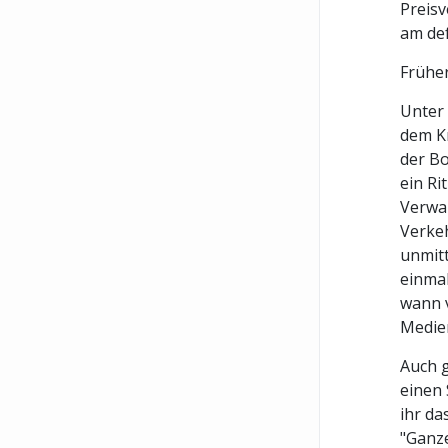
Preisv
am def
Früher
Unter 
dem Kr
der Bo
ein Ri
Verwan
Verkeh
unmitt
einmal
wann v
Medie
Auch g
einen 
ihr da
"Ganze