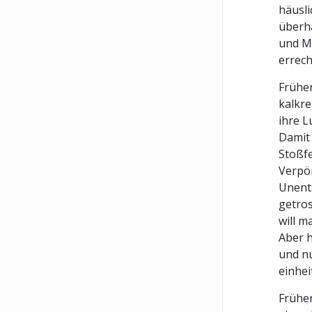
häusl
überha
und M
errech
Früher
kalkre
ihre L
Damit 
Stoßfe
Verpön
Unents
getros
will m
Aber h
und nu
einhei
Früher