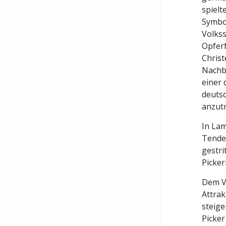
spielt
Symbol
Volkss
Opferf
Christ
Nachbi
einer 
deuts
anzutr
In Lam
Tenden
gestri
Picker
Dem Ve
Attrak
steige
Picker