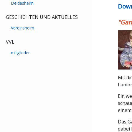
Deidesheim
Down
GESCHICHTEN UND AKTUELLES
"Gan
Vereinsheim
VVL
mitglieder
Mit di
Lambre
Ein we
schaue
einem 
Das Ga
dabei 