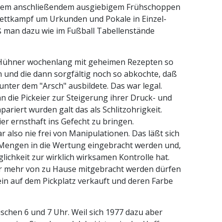
ogenem anschließendem ausgiebigem Frühschoppen
ettkampf um Urkunden und Pokale in Einzel-
 man dazu wie im Fußball Tabellenstände
e Hühner wochenlang mit geheimen Rezepten so
en und die dann sorgfältig noch so abkochte, daß
 unter dem "Arsch" ausbildete. Das war legal.
 die Pickeier zur Steigerung ihrer Druck- und
riert wurden galt das als Schlitzohrigkeit.
er ernsthaft ins Gefecht zu bringen.
 also nie frei von Manipulationen. Das läßt sich
r-Mengen in die Wertung eingebracht werden und,
ichkeit zur wirklich wirksamen Kontrolle hat.
ier mehr von zu Hause mitgebracht werden dürfen
ein auf dem Pickplatz verkauft und deren Farbe
wischen 6 und 7 Uhr. Weil sich 1977 dazu aber