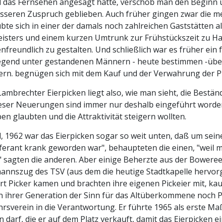
 das Fernsehen angesagt hatte, verschob man den Beginn um
sseren Zuspruch geblieben. Auch früher gingen zwar die m
bte sich in einer der damals noch zahlreichen Gaststätten a
isters und einem kurzen Umtrunk zur Frühstückszeit zu Ha
enfreundlich zu gestalten. Und schließlich war es früher ein 
egend unter gestandenen Männern - heute bestimmen -über
tern. begnügen sich mit dem Kauf und der Verwahrung der Pi
ambrechter Eierpicken liegt also, wie man sieht, die Bestän
ieser Neuerungen sind immer nur deshalb eingeführt worden
en glaubten und die Attraktivität steigern wollten.
, 1962 war das Eierpicken sogar so weit unten, daß um sein
eferant krank geworden war", behaupteten die einen, "weil 
" sagten die anderen. Aber einige Beherzte aus der Boweree e
annszug des TSV (aus dem die heutige Stadtkapelle hervorg
t Picker kamen und brachten ihre eigenen Pickeier mit, ka
n ihrer Generation der Sinn für das Altüberkommene noch Pl
rsverein in die Verantwortung. Er führte 1965 als erste Ma
 darf, die er auf dem Platz verkauft, damit das Eierpicken ein