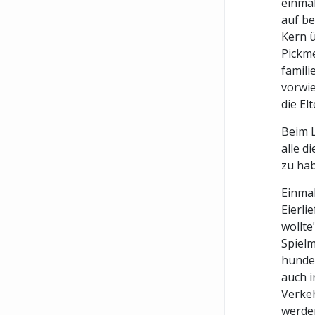
einmal
auf be
Kern ü
Pickme
famili
vorwi
die El
Beim L
alle d
zu hab
Einmal
Eierli
wollte
Spielm
hunder
auch i
Verkeh
werden