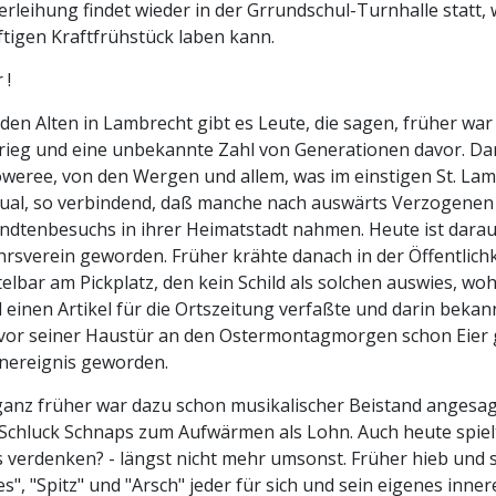
erleihung findet wieder in der Grrundschul-Turnhalle statt,
tigen Kraftfrühstück laben kann.
 !
den Alten in Lambrecht gibt es Leute, die sagen, früher war 
ieg und eine unbekannte Zahl von Generationen davor. Dam
weree, von den Wergen und allem, was im einstigen St. La
tual, so verbindend, daß manche nach auswärts Verzogenen
dtenbesuchs in ihrer Heimatstadt nahmen. Heute ist daraus
rsverein geworden. Früher krähte danach in der Öffentlichke
elbar am Pickplatz, den kein Schild als solchen auswies, 
 einen Artikel für die Ortszeitung verfaßte und darin bekan
or seiner Haustür an den Ostermontagmorgen schon Eier ge
nereignis geworden.
anz früher war dazu schon musikalischer Beistand angesag
Schluck Schnaps zum Aufwärmen als Lohn. Auch heute spielt
s verdenken? - längst nicht mehr umsonst. Früher hieb und 
s", "Spitz" und "Arsch" jeder für sich und sein eigenes inne