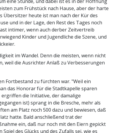
 eine Stunde, und dabei ist es in der Hoffnung
eisten zum Frühstück nach Hause, aber der harte
ls Übersitzer heute ist man nach der Kür des
use und in der Lage, den Rest des Tages noch
fast intimer, wenn auch derber Zeitvertreib
wiegend Kinder und Jugendliche die Szene, und
ckeier.
digkeit im Wandel. Denn die meisten, wenn nicht
, weil die Ausrichter Anlaß zu Verbesserungen
en Fortbestand zu fürchten war. "Weil ein
man das Honorar für die Stadtkapelle sparen
rgriffen die Initiative, der damalige
egangen ist) sprang in die Bresche, mehr als
uften am Platz noch 500 dazu und bewiesen, daß
atz hatte. Bald anschließend trat der
ßnahme ein, daß nur noch mit den Eiern gepickt
 Spiel des Glücks und des Zufalls sei, wie es