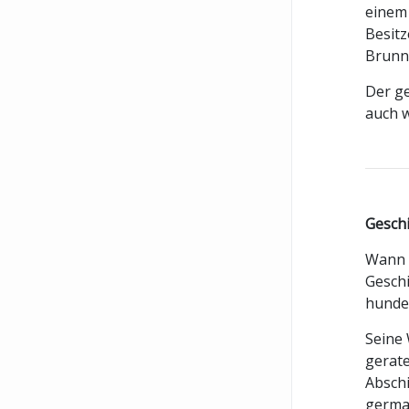
einem 
Besitz
Brunne
Der ge
auch w
Geschi
Wann d
Geschi
hunder
Seine 
gerate
Abschi
german