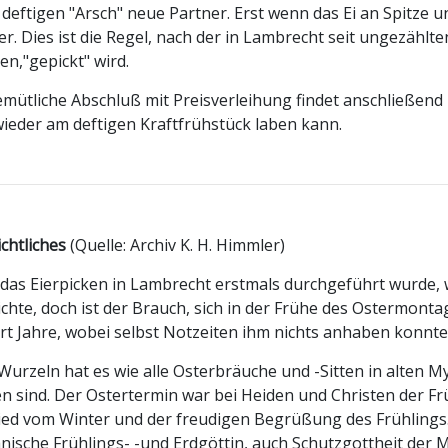
deftigen "Arsch" neue Partner. Erst wenn das Ei an Spitze u
er. Dies ist die Regel, nach der in Lambrecht seit ungezähl
n,"gepickt" wird.
mütliche Abschluß mit Preisverleihung findet anschließend 
ieder am deftigen Kraftfrühstück laben kann.
chtliches
(Quelle: Archiv K. H. Himmler)
as Eierpicken in Lambrecht erstmals durchgeführt wurde, 
chte, doch ist der Brauch, sich in der Frühe des Ostermontags
t Jahre, wobei selbst Notzeiten ihm nichts anhaben konnte
Wurzeln hat es wie alle Osterbräuche und -Sitten in alten My
n sind. Der Ostertermin war bei Heiden und Christen der Fr
ed vom Winter und der freudigen Begrüßung des Frühlings. 
ische Frühlings- -und Erdgöttin, auch Schutzgottheit der 