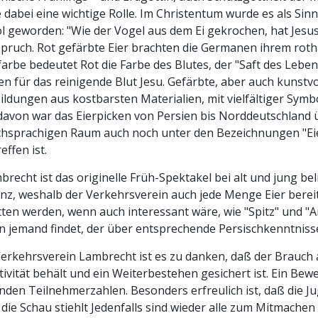
e dabei eine wichtige Rolle. Im Christentum wurde es als S
 geworden: "Wie der Vogel aus dem Ei gekrochen, hat Jesus 
pruch. Rot gefärbte Eier brachten die Germanen ihrem rotha
arbe bedeutet Rot die Farbe des Blutes, der "Saft des Leben
en für das reinigende Blut Jesu. Gefärbte, aber auch kunstvol
ldungen aus kostbarsten Materialien, mit vielfältiger Symbo
davon war das Eierpicken von Persien bis Norddeutschland 
chsprachigen Raum auch noch unter den Bezeichnungen "Eie
effen ist.
brecht ist das originelle Früh-Spektakel bei alt und jung bel
z, weshalb der Verkehrsverein auch jede Menge Eier bereith
tten werden, wenn auch interessant wäre, wie "Spitz" und "Ar
n jemand findet, der über entsprechende Persischkenntnisse
rkehrsverein Lambrecht ist es zu danken, daß der Brauch al
tivität behält und ein Weiterbestehen gesichert ist. Ein Bewe
nden Teilnehmerzahlen. Besonders erfreulich ist, daß die 
 die Schau stiehlt Jedenfalls sind wieder alle zum Mitmache