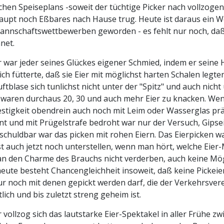
ichen Speiseplans -soweit der tüchtige Picker nach vollz
upt noch Eßbares nach Hause trug. Heute ist daraus ein W
annschaftswettbewerben geworden - es fehlt nur noch, daß
net.
 war jeder seines Glückes eigener Schmied, indem er sein
ich fütterte, daß sie Eier mit möglichst harten Schalen legt
uftblase sich tunlichst nicht unter der "Spitz" und auch nicht
waren durchaus 20, 30 und auch mehr Eier zu knacken. Wenn
stigkeit obendrein auch noch mit Leim oder Wasserglas präpa
t und mit Prügelstrafe bedroht war nur der Versuch, Gipsei
chuldbar war das picken mit rohen Eiern. Das Eierpicken war
t auch jetzt noch unterstellen, wenn man hört, welche Eie
an den Charme des Brauchs nicht verderben, auch keine Mögl
eute besteht Chancengleichheit insoweit, daß keine Picke
r noch mit denen gepickt werden darf, die der Verkehrsver
tlich und bis zuletzt streng geheim ist.
 vollzog sich das lautstarke Eier-Spektakel in aller Frühe z